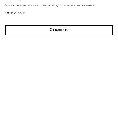
Чистая элегантность – прекрасно для работы и для клиента.
От 417 000
₽
О продукте