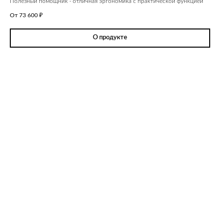
Полезный помощник - отличная эргономика с практической функцией
От 73 600
₽
О продукте